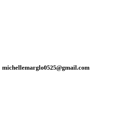
ichellemarglo0525@gmail.com