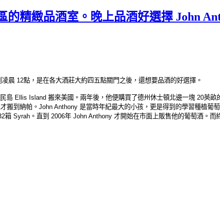
市區的精緻品酒室。晚上品酒好選擇 John Anthon
，週末更是到凌晨 12點，是在各大酒莊大約四五點關門之後，還想要品酒的好選擇。
的移民島 Ellis Island 搬來美國。兩年後，他便購買了德州休士頓北邊一塊 
搬到納帕。John Anthony 是當時年紀最大的小孩，更是得到的學習種植葡萄的
32箱 Syrah。直到 2006年 John Anthony 才開始在市面上販售他的葡萄酒。而終於在