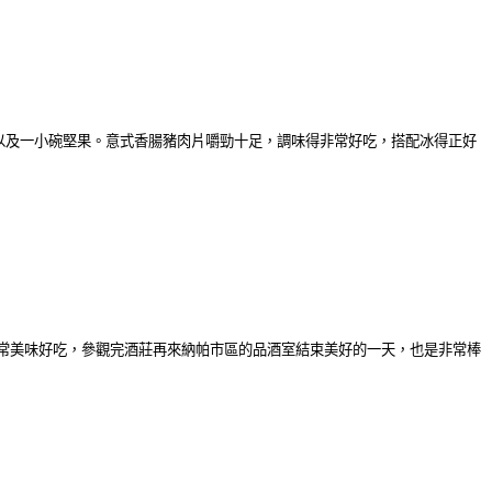
各種水果乾以及一小碗堅果。意式香腸豬肉片嚼勁十足，調味得非常好吃，搭配冰得正好
常美味好吃，參觀完酒莊再來納帕市區的品酒室結束美好的一天，也是非常棒