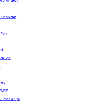
i Amorosa
Vineyards
Cafe
ni
an Spa
s
ery
覽與品酒
sort & Spa