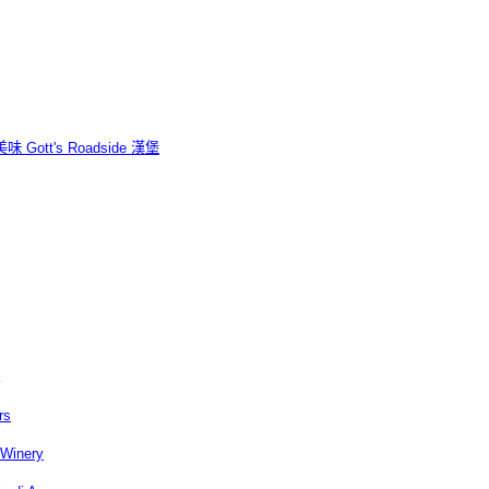
 Gott's Roadside 漢堡
rs
inery