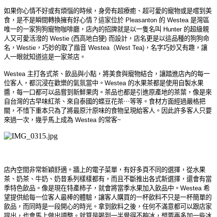
如果你心情不好或有煩惱的時候，身旁有超療癒、超可愛的寵物或是嚐到美
食，是不是瞬間轉換擁有好心情？這家位於 Pleasanton 的 Westea 是灣區
唯一的一家狗狗寵物咖啡廳，店內的招牌就是以一隻名叫 Hunter 的超級親
人又可愛活潑的 Westie (西高地白㹴) 而設計，店名更是以這品種的狗狗命
名，Westie，巧妙的取了諧音 Westea（West Tea)，名字巧妙又有趣，讓
人一眼就知道這是一家茶店。
Westea 主打各式茶、飲品與小點，將美食與寵物結合，讓踏進店內的每一
位客人，都沉浸在歡樂的氣氛當中。Westea 的水果茶都是使用自製水果
醬，每一口都可以品嘗到新鮮果肉。茶品也都是引進原產地的茶葉，像是來
自台灣的古早味紅茶、來自泰國的蝶豆花茶⋯等等。食材方面經過嚴格把
關，不惜下重本只為了將最原汁原味的食物呈現給客人。因此許多客人只要
來過一次，幾乎馬上成為 Westea 的常客~
店內空間非常新穎舒適。牆上的電子菜單，有好多頁不同的選擇，從水果
茶、奶茶、牛奶、奶昔系列樣樣都有，而且不斷推出各式新選擇，還會有當
季特色飲品。像是現在特產柿子，就會將當季水果加入飲品中。Westea 希
望提供給每一位客人最棒的體驗，讓客人購買的一杯飲料不只是一杯簡單的
飲品，而同時是一段開心的時光。拿到飲料之後，任何不滿意都可以跟店家
提出，也會馬上做出調整。就算是喝到一半覺得不夠冰，想要再多加一些冰