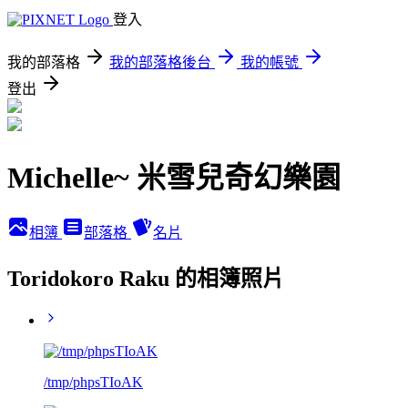
登入
我的部落格
我的部落格後台
我的帳號
登出
Michelle~ 米雪兒奇幻樂園
相簿
部落格
名片
Toridokoro Raku 的相簿照片
/tmp/phpsTIoAK